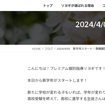
コ
ナ
トップ
ソヨギが選ばれる理由
ン
ビ
テ
ゲ
ン
ー
2024
ツ
シ
へ
ョ
ス
ン
キ
に
ッ
移
HOME
ブログ
2024/4/05 新学年スタート！春期
プ
動
こんにちは！プレミアム個別指導ソヨギです
本日から新学年がスタートします！
新たに学校が変わる子もいれば、学年が変わ
高校受験を終えて、高校に進学する生徒さん