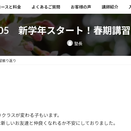
コースと料金
よくあるご質問
お客様の声
講師紹介
/4/05 新学年スタート！春期講
最
塾長
終
更
新
日
講習振り返り
時
:
！
りクラスが変わる子もいます。
は新しいお友達と仲良くなれるか不安にしておりました。